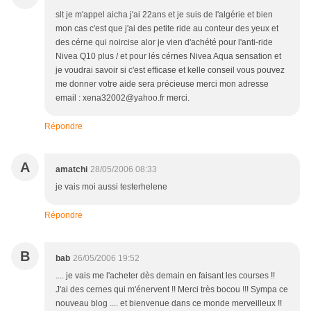
slt je m'appel aicha j'ai 22ans et je suis de l'algérie et bien
mon cas c'est que j'ai des petite ride au conteur des yeux et
des cérne qui noircise alor je vien d'achété pour l'anti-ride
Nivea Q10 plus / et pour lés cérnes Nivea Aqua sensation et
je voudrai savoir si c'est efficase et kelle conseil vous pouvez
me donner votre aide sera précieuse merci mon adresse
email : xena32002@yahoo.fr merci.
Répondre
A
amatchi
28/05/2006 08:33
je vais moi aussi testerhelene
Répondre
B
bab
26/05/2006 19:52
.... je vais me l'acheter dès demain en faisant les courses !!
J'ai des cernes qui m'énervent !! Merci très bocou !!! Sympa ce
nouveau blog .... et bienvenue dans ce monde merveilleux !!