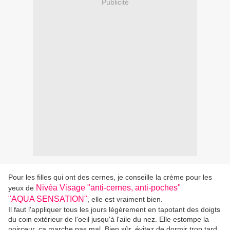
Publicité
Pour les filles qui ont des cernes, je conseille la crème pour les
Nivéa Visage "anti-cernes, anti-poches"
yeux de
"AQUA SENSATION"
, elle est vraiment bien.
Il faut l'appliquer tous les jours légèrement en tapotant des doigts
du coin extérieur de l'oeil jusqu'à l'aile du nez. Elle estompe la
noirceur, ça marche pas mal. Bien sûr, évitez de dormir trop tard,