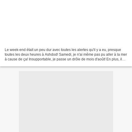
Le week-end était un peu dur avec toutes les alertes qu'il y a eu, presque
toutes les deux heures à Ashdod! Samedi, je n'ai même pas pu aller à la mer
à cause de ça! Insupportable, je passe un drôle de mois d'août! En plus, il
fait très chaud, ça donne...