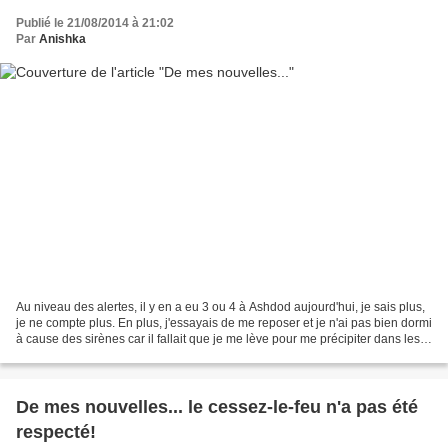
Publié le 21/08/2014 à 21:02
Par
Anishka
Au niveau des alertes, il y en a eu 3 ou 4 à Ashdod aujourd'hui, je sais plus,
je ne compte plus. En plus, j'essayais de me reposer et je n'ai pas bien dormi
à cause des sirènes car il fallait que je me lève pour me précipiter dans les
escaliers! Bref,...
De mes nouvelles... le cessez-le-feu n'a pas été
respecté!