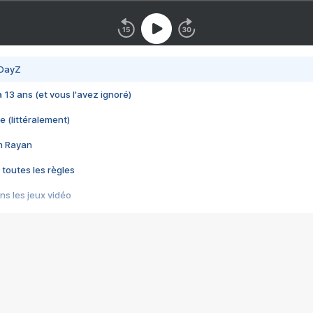
 DayZ
 a 13 ans (et vous l'avez ignoré)
e (littéralement)
im Rayan
 toutes les règles
s les jeux vidéo
us choquant de Rockstar ? - Le scandale BULLY
e plus moche de Steam
du RÊVE tourne au CAUCHEMAR
pendant 8 heures