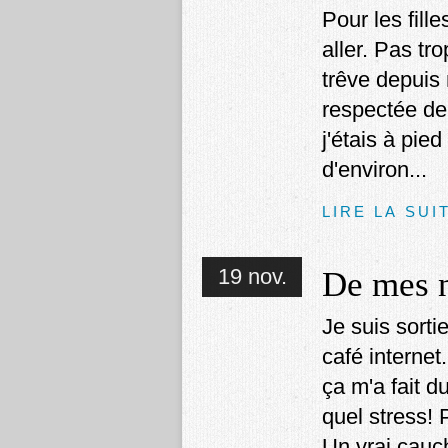
Pour les fill
aller. Pas tr
trêve depuis
respectée de s
j'étais à pied
d'environ...
LIRE LA SUI
19 nov.
De mes n
Je suis sorti
café interne
ça m'a fait d
quel stress! 
Un vrai cauch