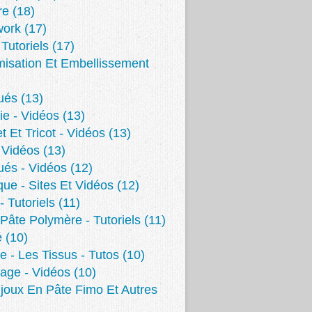
re
(18)
work
(17)
 Tutoriels
(17)
isation Et Embellissement
ués
(13)
ie - Vidéos
(13)
t Et Tricot - Vidéos
(13)
 Vidéos
(13)
ués - Vidéos
(12)
ue - Sites Et Vidéos
(12)
- Tutoriels
(11)
 Pâte Polymère - Tutoriels
(11)
é
(10)
e - Les Tissus - Tutos
(10)
age - Vidéos
(10)
joux En Pâte Fimo Et Autres