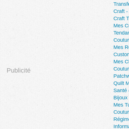
Transf
Craft 
Craft T
Mes Cr
Tenda
Coutu
Mes Re
Custom
Mes C
Coutur
Publicité
Patchw
Quilt 
Santé
Bijoux
Mes Tu
Coutur
Régim
Inform