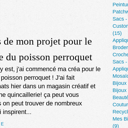
Peintu
Patch
Sacs -
Custom
(15)
 de mon projet pour le
Appliq
Broder
e du poisson perroquet
Croche
Sacs -
a y est, j'ai commencé ma créa pour le
Appliq
Mosaïq
poisson perroquet ! J'ai fait
Bijoux 
ats hier dans un magasin créatif et
Bijoux
e quincaillerie! ça peut vous
Beaut
s on peut trouver de nombreux
Coutur
 inspirent...
Recycl
Mes Bi
TE
(9)