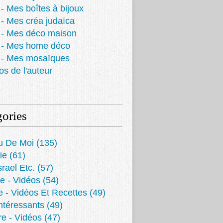
- Mes boîtes à bijoux
- Mes créa judaïca
 - Mes déco maison
 - Mes home déco
 - Mes mosaïques
os de l'auteur
ories
u De Moi
(135)
ie
(61)
srael Etc.
(57)
e - Vidéos
(54)
e - Vidéos Et Recettes
(49)
Intéressants
(49)
re - Vidéos
(47)