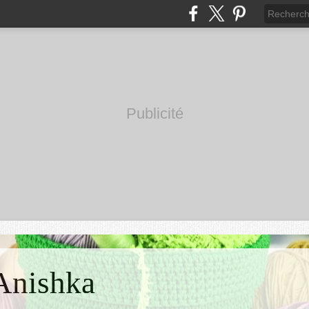
Publicité
'Anishka