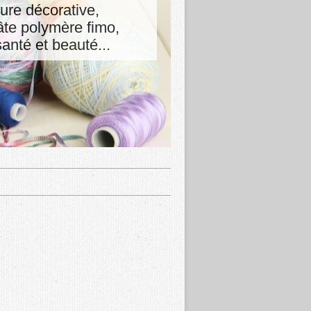
ture décorative,
pâte polymère fimo,
nté et beauté...