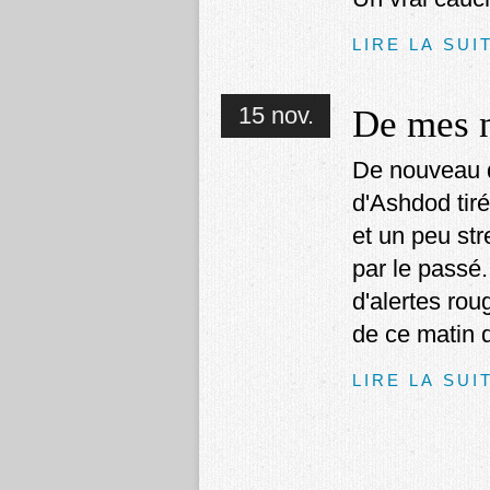
LIRE LA SUI
15 nov.
De mes n
De nouveau de
d'Ashdod tir
et un peu str
par le passé
d'alertes rou
de ce matin d
LIRE LA SUI