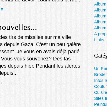
Album 
TE
Album 
Album
Album
ouvelles...
Album
A prop
s tirs de missiles sur ma ville
Links
és depuis Gaza. C'est un peu galère
essant. Je vous en avais déjà parlé
Catég
. Vous vous souvenez? Des tas
ges depuis hier. Pendant les alertes
Un Pe
epuis...
Broder
Infos I
TE
Coutur
Cuisin
Sites 
Peintu