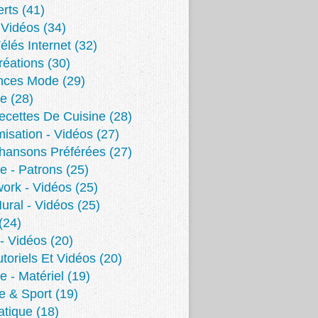
erts
(41)
- Vidéos
(34)
élés Internet
(32)
éations
(30)
nces Mode
(29)
re
(28)
cettes De Cuisine
(28)
isation - Vidéos
(27)
hansons Préférées
(27)
e - Patrons
(25)
ork - Vidéos
(25)
Mural - Vidéos
(25)
(24)
 - Vidéos
(20)
toriels Et Vidéos
(20)
e - Matériel
(19)
e & Sport
(19)
atique
(18)