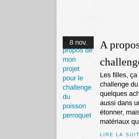
8 nov.
A propos
challeng
Les filles, ç
challenge du 
quelques ach
aussi dans un
étonner, mai
matériaux qui
LIRE LA SUI