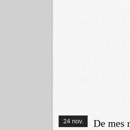
24 nov.
De mes no