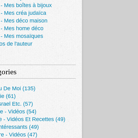
- Mes boîtes à bijoux
- Mes créa judaïca
 - Mes déco maison
 - Mes home déco
 - Mes mosaïques
os de l'auteur
ories
u De Moi
(135)
ie
(61)
srael Etc.
(57)
e - Vidéos
(54)
e - Vidéos Et Recettes
(49)
Intéressants
(49)
re - Vidéos
(47)