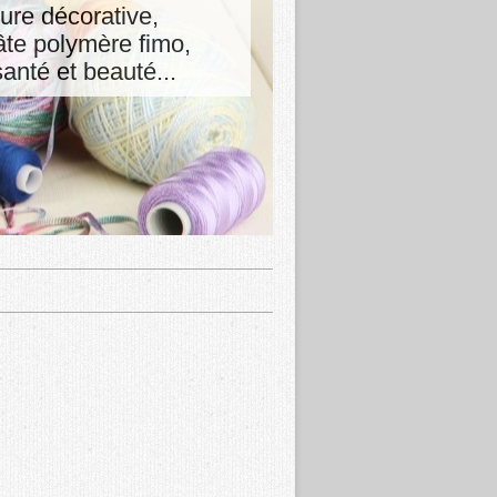
ture décorative,
pâte polymère fimo,
nté et beauté...