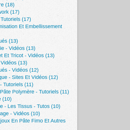
re
(18)
work
(17)
 Tutoriels
(17)
isation Et Embellissement
ués
(13)
ie - Vidéos
(13)
t Et Tricot - Vidéos
(13)
 Vidéos
(13)
ués - Vidéos
(12)
ue - Sites Et Vidéos
(12)
- Tutoriels
(11)
 Pâte Polymère - Tutoriels
(11)
é
(10)
e - Les Tissus - Tutos
(10)
age - Vidéos
(10)
joux En Pâte Fimo Et Autres