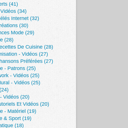
erts
(41)
- Vidéos
(34)
élés Internet
(32)
éations
(30)
nces Mode
(29)
re
(28)
cettes De Cuisine
(28)
isation - Vidéos
(27)
hansons Préférées
(27)
e - Patrons
(25)
ork - Vidéos
(25)
Mural - Vidéos
(25)
(24)
 - Vidéos
(20)
toriels Et Vidéos
(20)
e - Matériel
(19)
e & Sport
(19)
atique
(18)