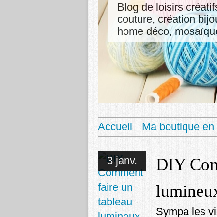
Blog de loisirs créati
couture, création bij
home déco, mosaïque,
Accueil
Ma boutique en 
3 janv.
DIY Com
lumineux
Sympa les vi