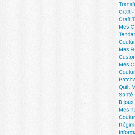
Transf
Craft 
Craft T
Mes Cr
Tenda
Coutu
Mes Re
Custom
Mes C
Coutur
Patchw
Quilt 
Santé
Bijoux
Mes Tu
Coutur
Régim
Inform