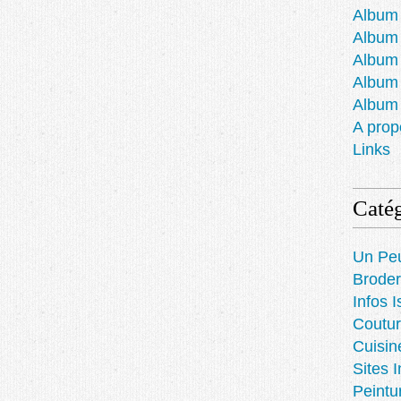
Album 
Album 
Album
Album
Album
A prop
Links
Catég
Un Pe
Broder
Infos I
Coutur
Cuisin
Sites 
Peintu