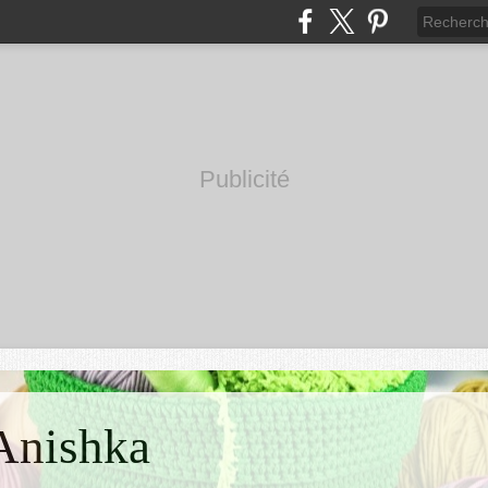
Publicité
'Anishka