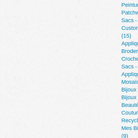
Peintu
Patch
Sacs -
Custom
(15)
Appliq
Broder
Croche
Sacs -
Appliq
Mosaïq
Bijoux 
Bijoux
Beaut
Coutur
Recycl
Mes Bi
(9)