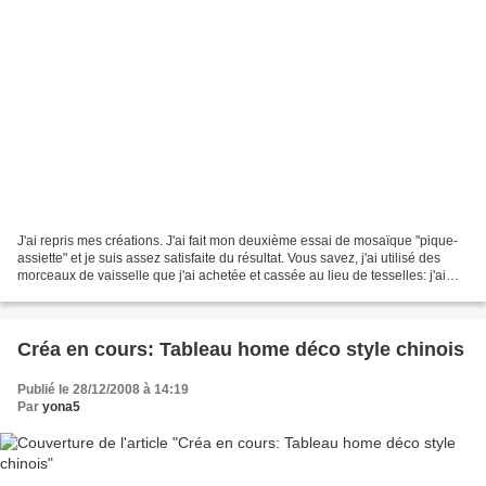
J'ai repris mes créations. J'ai fait mon deuxième essai de mosaïque "pique-
assiette" et je suis assez satisfaite du résultat. Vous savez, j'ai utilisé des
morceaux de vaisselle que j'ai achetée et cassée au lieu de tesselles: j'ai
utilisé de la céramique...
Créa en cours: Tableau home déco style chinois
Publié le 28/12/2008 à 14:19
Par
yona5