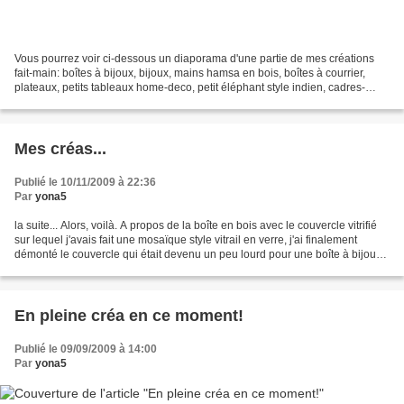
Vous pourrez voir ci-dessous un diaporama d'une partie de mes créations
fait-main: boîtes à bijoux, bijoux, mains hamsa en bois, boîtes à courrier,
plateaux, petits tableaux home-deco, petit éléphant style indien, cadres-
photo et objets déco judaica......
Mes créas...
Publié le 10/11/2009 à 22:36
Par
yona5
la suite... Alors, voilà. A propos de la boîte en bois avec le couvercle vitrifié
sur lequel j'avais fait une mosaïque style vitrail en verre, j'ai finalement
démonté le couvercle qui était devenu un peu lourd pour une boîte à bijoux
pour en faire un...
En pleine créa en ce moment!
Publié le 09/09/2009 à 14:00
Par
yona5