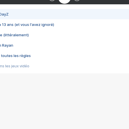
 DayZ
 a 13 ans (et vous l'avez ignoré)
e (littéralement)
im Rayan
 toutes les règles
s les jeux vidéo
us choquant de Rockstar ? - Le scandale BULLY
e plus moche de Steam
du RÊVE tourne au CAUCHEMAR
pendant 8 heures
it… à tort
umiliés par un jeu vidéo