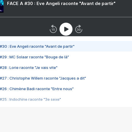
FACE A #30 : Eve Angeli raconte "Avant de partir"
#30 : Eve Angeli raconte "Avant de partir"
#29 : MC Solaar raconte "Bouge de là"
28 : Lorie raconte "Je vais vite"
#27 : Christophe Willem raconte "Jacques a dit"
#26 : Chimène Badi raconte "Entre nous"
#25 : Indochine raconte "3e sexe"
#24 : Zaho raconte "C'est chelou"
#23 : Patrick Bruel raconte "Au café des délices"
#22 : Kyo raconte "Le chemin"