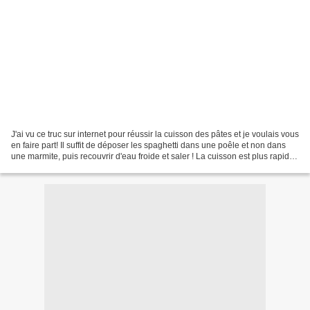
J'ai vu ce truc sur internet pour réussir la cuisson des pâtes et je voulais vous
en faire part! Il suffit de déposer les spaghetti dans une poêle et non dans
une marmite, puis recouvrir d'eau froide et saler ! La cuisson est plus rapide
car il y a moins...