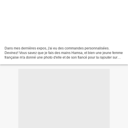
Dans mes dernières expos, j'ai eu des commandes personnalisées.
Devinez! Vous savez que je fais des mains Hamsa, et bien une jeune femme
française m'a donné une photo d'elle et de son fiancé pour la rajouter sur
une main avec une dédicace à sa grand-mère...