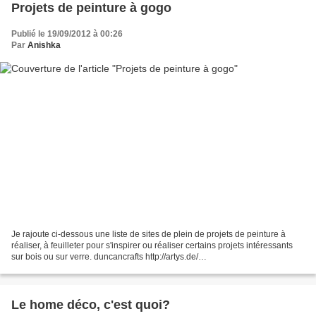
Projets de peinture à gogo
Publié le 19/09/2012 à 00:26
Par
Anishka
Je rajoute ci-dessous une liste de sites de plein de projets de peinture à
réaliser, à feuilleter pour s'inspirer ou réaliser certains projets intéressants
sur bois ou sur verre. duncancrafts http://artys.de/
http://www.diffuzart.com/gratuit/ http://rubyglen.com/craftspaint.htm...
Le home déco, c'est quoi?