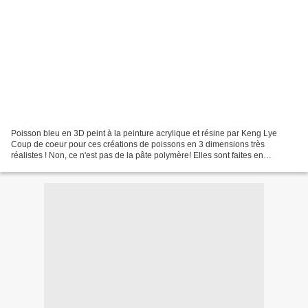
Poisson bleu en 3D peint à la peinture acrylique et résine par Keng Lye
Coup de coeur pour ces créations de poissons en 3 dimensions très
réalistes ! Non, ce n'est pas de la pâte polymère! Elles sont faites en
alternant de la peinture acrylique miniature...