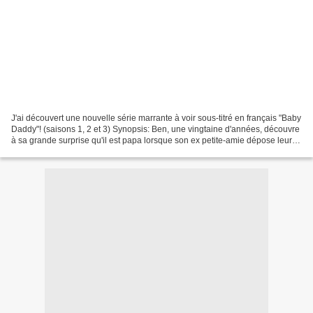
J'ai découvert une nouvelle série marrante à voir sous-titré en français "Baby
Daddy"! (saisons 1, 2 et 3) Synopsis: Ben, une vingtaine d'années, découvre
à sa grande surprise qu'il est papa lorsque son ex petite-amie dépose leur
progéniture devant sa...