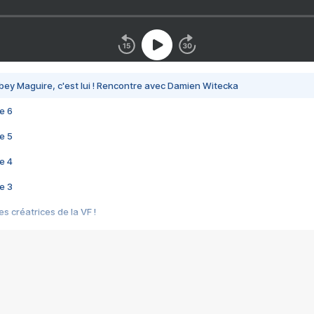
bey Maguire, c'est lui ! Rencontre avec Damien Witecka
e 6
e 5
e 4
e 3
s créatrices de la VF !
e 2
e 1
e Mektoub My Love arrive enfin ! Rencontre avec Shaïn Boumedine et Sal
i : après Toni en famille