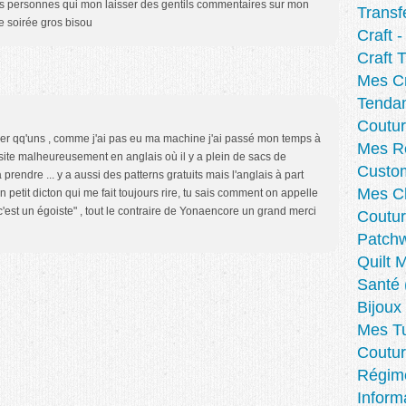
les personnes qui mon laisser des gentils commentaires sur mon
Transf
 soirée gros bisou
Craft 
Craft T
Mes Cr
Tenda
Coutu
iquer qq'uns , comme j'ai pas eu ma machine j'ai passé mon temps à
Mes Re
n site malheureusement en anglais où il y a plein de sacs de
Custom
 prendre ... y a aussi des patterns gratuits mais l'anglais à part
Mes C
n petit dicton qui me fait toujours rire, tu sais comment on appelle
c'est un égoiste" , tout le contraire de Yonaencore un grand merci
Coutur
Patchw
Quilt 
Santé
Bijoux
Mes Tu
Coutur
Régim
Inform