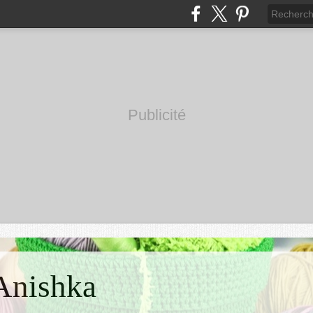
Publicité
'Anishka