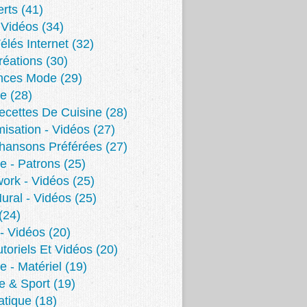
erts
(41)
- Vidéos
(34)
élés Internet
(32)
éations
(30)
nces Mode
(29)
re
(28)
cettes De Cuisine
(28)
isation - Vidéos
(27)
hansons Préférées
(27)
e - Patrons
(25)
ork - Vidéos
(25)
Mural - Vidéos
(25)
(24)
 - Vidéos
(20)
toriels Et Vidéos
(20)
e - Matériel
(19)
e & Sport
(19)
atique
(18)