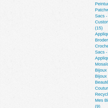
Peintu
Patch
Sacs -
Custom
(15)
Appliq
Broder
Croche
Sacs -
Appliq
Mosaïq
Bijoux 
Bijoux
Beaut
Coutur
Recycl
Mes Bi
(9)