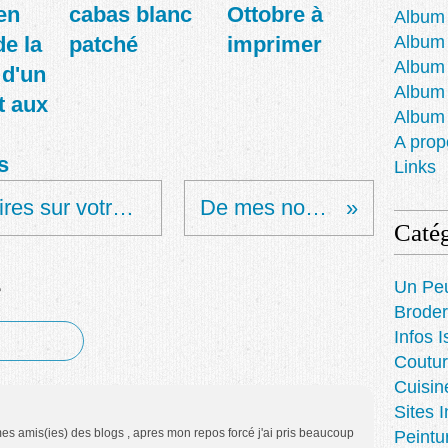
en
cabas blanc
Ottobre à
Album 
e la
patché
imprimer
Album 
Album
 d'un
Album
t aux
Album
A prop
s
Links
Les logiciels nécessaires sur votre PC d'après moi
De mes nouvelles...
Catég
e
Un Pe
Broder
Infos I
Coutur
Cuisin
Sites 
es amis(ies) des blogs , apres mon repos forcé j'ai pris beaucoup
Peintu