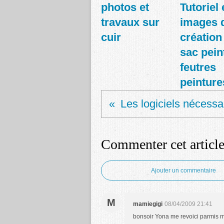
photos et
Tutoriel 
travaux sur
images d
cuir
création
sac pein
feutres
peinture
Commenter cet articl
Ajouter un commentaire
M
mamiegigi
08/04/2009 21:41
bonsoir Yona me revoici parmis m