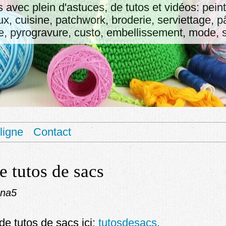
fs avec plein d'astuces, de tutos et vidéos: pein
oux, cuisine, patchwork, broderie, serviettage, 
 pyrogravure, custo, embellissement, mode, sa
ligne
Contact
de tutos de sacs
ona5
de tutos de sacs ici:
tutosdesacs
.