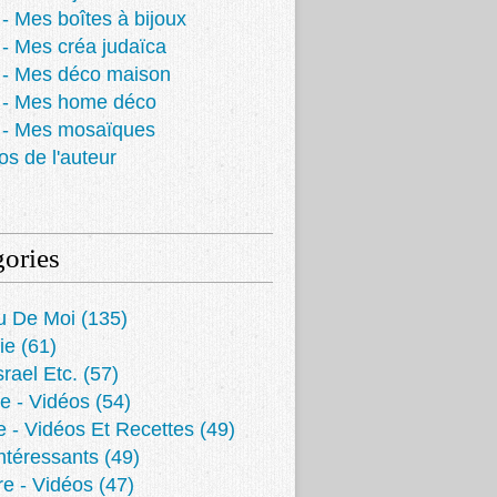
- Mes boîtes à bijoux
- Mes créa judaïca
 - Mes déco maison
 - Mes home déco
 - Mes mosaïques
os de l'auteur
ories
u De Moi
(135)
ie
(61)
srael Etc.
(57)
e - Vidéos
(54)
e - Vidéos Et Recettes
(49)
Intéressants
(49)
re - Vidéos
(47)