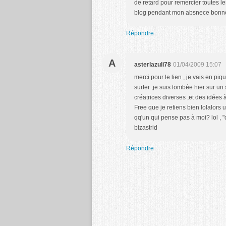
de retard pour remercier toutes 
blog pendant mon absnece bonne
Répondre
A
asterlazuli78
01/04/2009 15:07
merci pour le lien , je vais en p
surfer ,je suis tombée hier sur u
créatrices diverses ,et des idées à
Free que je retiens bien lolalors u
qq'un qui pense pas à moi? lol , "
bizastrid
Répondre