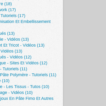
re
(18)
work
(17)
 Tutoriels
(17)
isation Et Embellissement
ués
(13)
ie - Vidéos
(13)
t Et Tricot - Vidéos
(13)
 Vidéos
(13)
ués - Vidéos
(12)
ue - Sites Et Vidéos
(12)
- Tutoriels
(11)
 Pâte Polymère - Tutoriels
(11)
é
(10)
e - Les Tissus - Tutos
(10)
age - Vidéos
(10)
joux En Pâte Fimo Et Autres