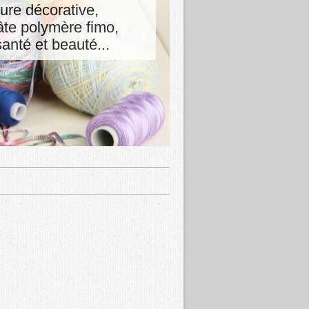
ture décorative,
pâte polymère fimo,
nté et beauté...